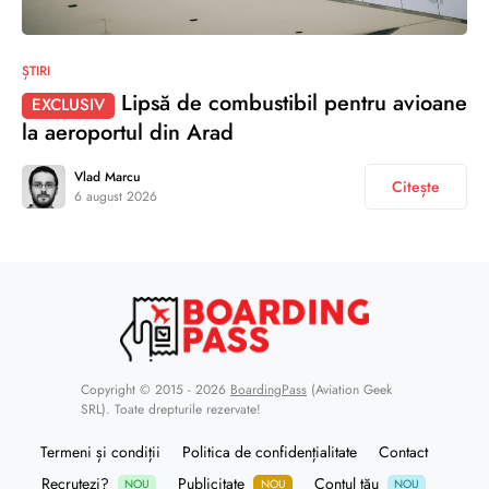
ȘTIRI
Lipsă de combustibil pentru avioane
EXCLUSIV
la aeroportul din Arad
Vlad Marcu
Citește
6 august 2026
Copyright © 2015 - 2026
BoardingPass
(Aviation Geek
SRL). Toate drepturile rezervate!
Termeni și condiții
Politica de confidențialitate
Contact
Recrutezi?
Publicitate
Contul tău
NOU
NOU
NOU