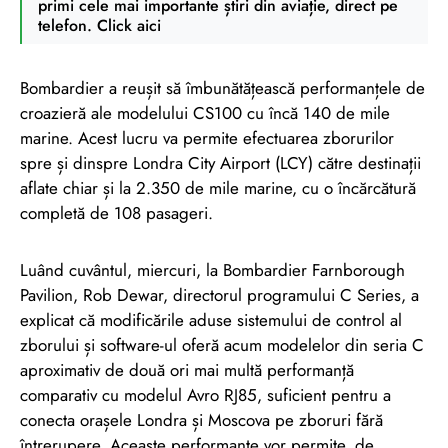
primi cele mai importante știri din aviație, direct pe
telefon. Click aici
Bombardier a reușit să îmbunătățească performanțele de
croazieră ale modelului CS100 cu încă 140 de mile
marine. Acest lucru va permite efectuarea zborurilor
spre și dinspre Londra City Airport (LCY) către destinații
aflate chiar și la 2.350 de mile marine, cu o încărcătură
completă de 108 pasageri.
Luând cuvântul, miercuri, la Bombardier Farnborough
Pavilion, Rob Dewar, directorul programului C Series, a
explicat că modificările aduse sistemului de control al
zborului și software-ul oferă acum modelelor din seria C
aproximativ de două ori mai multă performanță
comparativ cu modelul Avro RJ85, suficient pentru a
conecta orașele Londra și Moscova pe zboruri fără
întrerupere. Aceaste performanțe vor permite, de