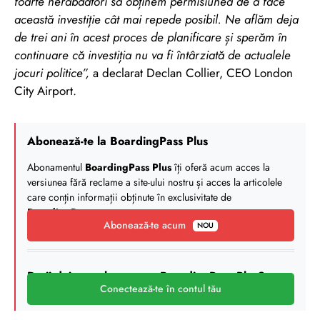
foarte nerăbdători să obținem permisiunea de a face
această investiție cât mai repede posibil. Ne aflăm deja
de trei ani în acest proces de planificare și sperăm în
continuare că investiția nu va fi întârziată de actualele
jocuri politice”,
a declarat Declan Collier, CEO London
City Airport.
Abonează-te la BoardingPass Plus
Abonamentul
BoardingPass Plus
îți oferă acum acces la
versiunea fără reclame a site-ului nostru și acces la articolele
care conțin informații obținute în exclusivitate de
BoardingPass
.
Abonează-te acum
NOU
Deții deja un abonament BoardingPass Plus?
Conectează-te în contul tău