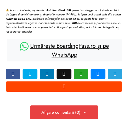
Acest articol este proprietatea
Aviation Geek SRL
(www.boardingpass.ro) și este protejat
de Legea dreptului de autor și drepturilor conexe (8/1996). În lipsa unui acord scris din partea
Aviation Geek SRL
, preluarea informațiilor din acest articol se poate face, potrivit
reglementarilor în vigoare, doar în limita a maximum
200
de caractere și precizarea sursei cu
link activ! Încălcarea acestor prevederi va fi supusă procedurilor pentru intrarea în legalitate și
recuperarea daunelor.
Urmărește BoardingPass.ro și pe
WhatsApp
Afișare comentarii (0)