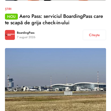
ȘTIRI
Aero Pass: serviciul BoardingPass care
NOU
te scapă de grija check-in-ului
BoardingPass
Citește
7 august 2026