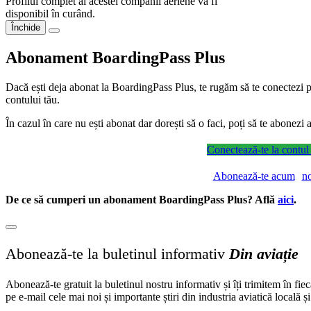
Profilul complet al acestei companii aeriene va fi
disponibil în curând.
Închide
Abonament BoardingPass Plus
Dacă ești deja abonat la BoardingPass Plus, te rugăm să te conectezi pe
contului tău.
În cazul în care nu ești abonat dar dorești să o faci, poți să te abonez
Conectează-te la contul
Abonează-te acum
n
De ce să cumperi un abonament BoardingPass Plus? Află
aici
.
Abonează-te la buletinul informativ
Din aviație
Abonează-te gratuit la buletinul nostru informativ și îți trimitem în fie
pe e-mail cele mai noi și importante știri din industria aviatică locală ș