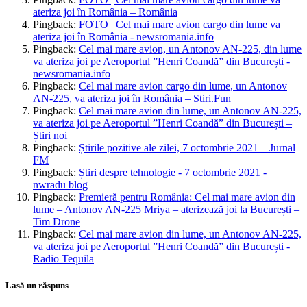
ateriza joi în România – România
Pingback:
FOTO | Cel mai mare avion cargo din lume va
ateriza joi în România - newsromania.info
Pingback:
Cel mai mare avion, un Antonov AN-225, din lume
va ateriza joi pe Aeroportul ”Henri Coandă” din București -
newsromania.info
Pingback:
Cel mai mare avion cargo din lume, un Antonov
AN-225, va ateriza joi în România – Stiri.Fun
Pingback:
Cel mai mare avion din lume, un Antonov AN-225,
va ateriza joi pe Aeroportul ”Henri Coandă” din București –
Știri noi
Pingback:
Știrile pozitive ale zilei, 7 octombrie 2021 – Jurnal
FM
Pingback:
Știri despre tehnologie - 7 octombrie 2021 -
nwradu blog
Pingback:
Premieră pentru România: ​​Cel mai mare avion din
lume – Antonov AN-225 Mriya – aterizează joi la București –
Tim Drone
Pingback:
Cel mai mare avion din lume, un Antonov AN-225,
va ateriza joi pe Aeroportul ”Henri Coandă” din București -
Radio Tequila
Lasă un răspuns