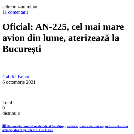
citire într-un minut
11 comentarii
Oficial: AN-225, cel mai mare
avion din lume, aterizează la
București
Gabriel Bobon
6 octombrie 2021
Total
0
distribuiri
🆕 Urmărește canalul nostru de WhatsApp, pentru a primi cele mai importante știri din
aviație, direct pe telefon. Click aici