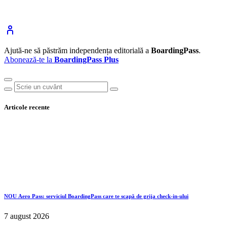
Ajută-ne să păstrăm independența editorială a
BoardingPass
.
Abonează-te la
BoardingPass Plus
Articole recente
NOU
Aero Pass: serviciul BoardingPass care te scapă de grija check-in-ului
7 august 2026