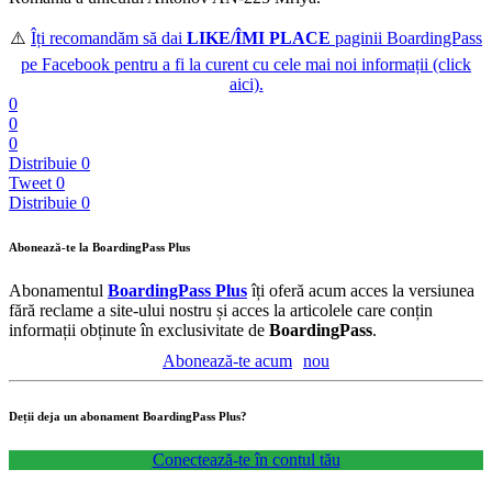
⚠️
Îți recomandăm să dai
LIKE/ÎMI PLACE
paginii
BoardingPass
pe Facebook pentru a fi la curent cu cele mai noi informații (click
aici).
0
0
0
Distribuie
0
Tweet
0
Distribuie
0
Abonează-te la BoardingPass Plus
Abonamentul
BoardingPass Plus
îți oferă acum acces la versiunea
fără reclame a site-ului nostru și acces la articolele care conțin
informații obținute în exclusivitate de
BoardingPass
.
Abonează-te acum
nou
Deții deja un abonament BoardingPass Plus?
Conectează-te în contul tău