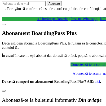
Abonare
Te rugăm să confirmi că ești de acord cu politica de confidențialitat
» Urmărește BoardingPass pe Whatsapp
NO
Abonament BoardingPass Plus
Dacă ești deja abonat la BoardingPass Plus, te rugăm să te conectezi pe
contului tău.
În cazul în care nu ești abonat dar dorești să o faci, poți să te abonez
Conectează-te la contul
Abonează-te acum
n
De ce să cumperi un abonament BoardingPass Plus? Află
aici
.
Abonează-te la buletinul informativ
Din aviație