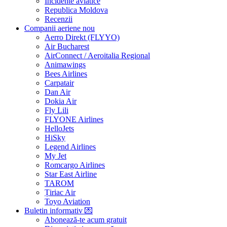
Incidente aviatice
Republica Moldova
Recenzii
Companii aeriene
nou
Aerro Direkt (FLYYO)
Air Bucharest
AirConnect / Aeroitalia Regional
Animawings
Bees Airlines
Carpatair
Dan Air
Dokia Air
Fly Lili
FLYONE Airlines
HelloJets
HiSky
Legend Airlines
My Jet
Romcargo Airlines
Star East Airline
TAROM
Țiriac Air
Toyo Aviation
Buletin informativ
💌
Abonează-te acum
gratuit