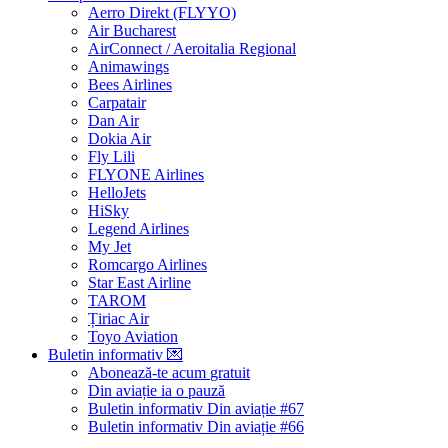
Aerro Direkt (FLYYO)
Air Bucharest
AirConnect / Aeroitalia Regional
Animawings
Bees Airlines
Carpatair
Dan Air
Dokia Air
Fly Lili
FLYONE Airlines
HelloJets
HiSky
Legend Airlines
My Jet
Romcargo Airlines
Star East Airline
TAROM
Țiriac Air
Toyo Aviation
Buletin informativ
💌
Abonează-te acum
gratuit
Din aviație ia o pauză
Buletin informativ Din aviație #67
Buletin informativ Din aviație #66