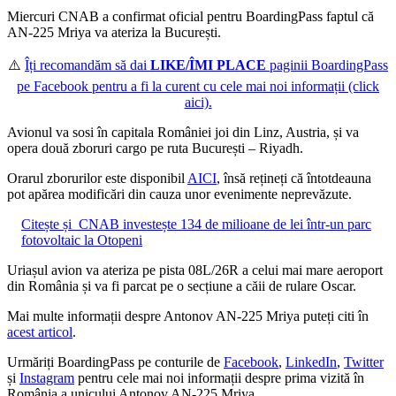
Miercuri CNAB a confirmat oficial pentru
BoardingPass
faptul că
AN-225 Mriya va ateriza la București.
⚠️
Îți recomandăm să dai
LIKE/ÎMI PLACE
paginii
BoardingPass
pe Facebook pentru a fi la curent cu cele mai noi informații (click
aici).
Avionul va sosi în capitala României joi din Linz, Austria, și va
opera două zboruri cargo pe ruta București – Riyadh.
Orarul zborurilor este disponibil
AICI
, însă rețineți că întotdeauna
pot apărea modificări din cauza unor evenimente neprevăzute.
Citește și
CNAB investește 134 de milioane de lei într-un parc
fotovoltaic la Otopeni
Uriașul avion va ateriza pe pista 08L/26R a celui mai mare aeroport
din România și va fi parcat pe o secțiune a căii de rulare Oscar.
Mai multe informații despre Antonov AN-225 Mriya puteți citi în
acest articol
.
Urmăriți
BoardingPass
pe conturile de
Facebook
,
LinkedIn
,
Twitter
și
Instagram
pentru cele mai noi informații despre prima vizită în
România a unicului Antonov AN-225 Mriya.