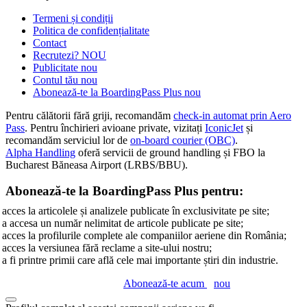
Termeni și condiții
Politica de confidențialitate
Contact
Recrutezi?
NOU
Publicitate
nou
Contul tău
nou
Abonează-te la BoardingPass Plus
nou
Pentru călătorii fără griji, recomandăm
check-in automat prin Aero
Pass
. Pentru închirieri avioane private, vizitați
IconicJet
și
recomandăm serviciul lor de
on-board courier (OBC)
.
Alpha Handling
oferă servicii de ground handling și FBO la
Bucharest Băneasa Airport (LRBS/BBU).
Abonează-te la BoardingPass Plus pentru:
acces la articolele și analizele publicate în exclusivitate pe site;
a accesa un număr nelimitat de articole publicate pe site;
acces la profilurile complete ale companiilor aeriene din România;
acces la versiunea fără reclame a site-ului nostru;
a fi printre primii care află cele mai importante știri din industrie.
Abonează-te acum
nou