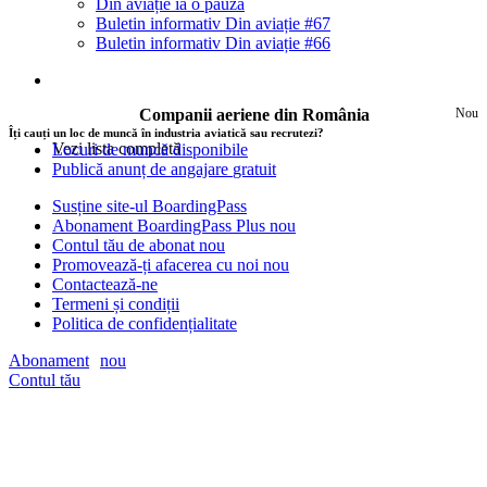
Din aviație ia o pauză
Buletin informativ Din aviație #67
Buletin informativ Din aviație #66
Companii aeriene din România
Nou
Îți cauți un loc de muncă în industria aviatică sau recrutezi?
Vezi lista completă
Locuri de muncă disponibile
Publică anunț de angajare
gratuit
Susține site-ul BoardingPass
Abonament BoardingPass Plus
nou
Contul tău de abonat
nou
Promovează-ți afacerea cu noi
nou
Contactează-ne
Termeni și condiții
Politica de confidențialitate
Abonament
nou
Contul tău