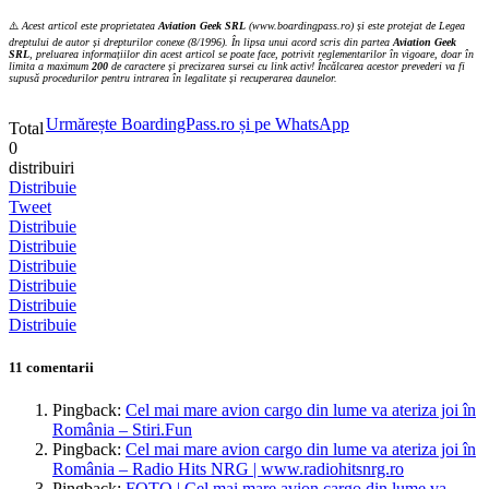
⚠️
Acest articol este proprietatea
Aviation Geek SRL
(www.boardingpass.ro) și este protejat de Legea
dreptului de autor și drepturilor conexe (8/1996). În lipsa unui acord scris din partea
Aviation Geek
SRL
, preluarea informațiilor din acest articol se poate face, potrivit reglementarilor în vigoare, doar în
limita a maximum
200
de caractere și precizarea sursei cu link activ! Încălcarea acestor prevederi va fi
supusă procedurilor pentru intrarea în legalitate și recuperarea daunelor.
Urmărește BoardingPass.ro și pe WhatsApp
Total
0
distribuiri
Distribuie
Tweet
Distribuie
Distribuie
Distribuie
Distribuie
Distribuie
Distribuie
11 comentarii
Pingback:
Cel mai mare avion cargo din lume va ateriza joi în
România – Stiri.Fun
Pingback:
Cel mai mare avion cargo din lume va ateriza joi în
România – Radio Hits NRG | www.radiohitsnrg.ro
Pingback:
FOTO | Cel mai mare avion cargo din lume va