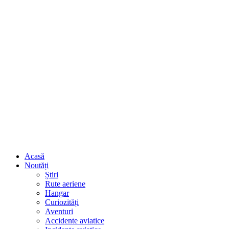
Acasă
Noutăți
Știri
Rute aeriene
Hangar
Curiozități
Aventuri
Accidente aviatice