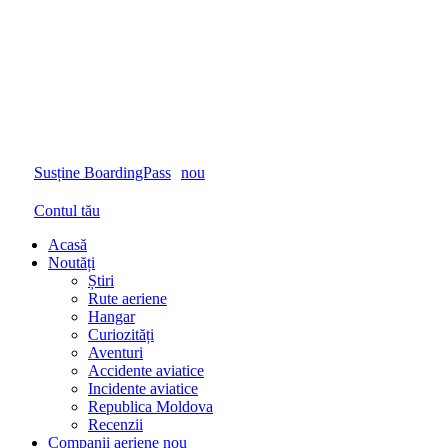
Susține BoardingPass
nou
Contul tău
Acasă
Noutăți
Știri
Rute aeriene
Hangar
Curiozități
Aventuri
Accidente aviatice
Incidente aviatice
Republica Moldova
Recenzii
Companii aeriene
nou