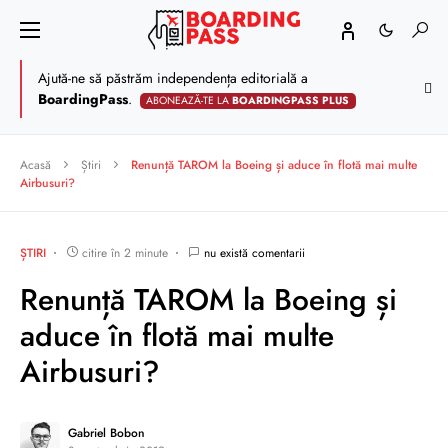
Ajută-ne să păstrăm independența editorială a
BoardingPass
.
ABONEAZĂ-TE LA
BOARDINGPASS PLUS
Acasă
Știri
Renunță TAROM la Boeing și aduce în flotă mai multe
Airbusuri?
ȘTIRI
citire în 2 minute
nu există comentarii
Renunță TAROM la Boeing și
aduce în flotă mai multe
Airbusuri?
Gabriel Bobon