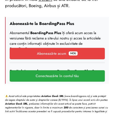
producători, Boeing, Airbus și ATR.
Abonează-te la BoardingPass Plus
Abonamentul
BoardingPass Plus
îți oferă acum acces la
versiunea fără reclame a site-ului nostru și acces la articolele
care conțin informații obținute în exclusivitate de
BoardingPass
.
Abonează-te acum
NOU
Deții deja un abonament BoardingPass Plus?
Conectează-te în contul tău
Acest articol este proprietatea
Aviation Geek SRL
(www.boardingpass.ro) și este protejat
de Legea dreptului de autor și drepturilor conexe (8/1996). În lipsa unui acord scris din partea
Aviation Geek SRL
, preluarea informațiilor din acest articol se poate face, potrivit
reglementarilor în vigoare, doar în limita a maximum
200
de caractere și precizarea sursei cu
link activ! Încălcarea acestor prevederi va fi supusă procedurilor pentru intrarea în legalitate și