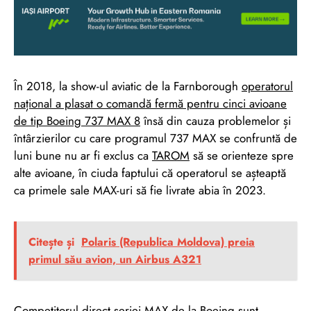
În 2018, la show-ul aviatic de la Farnborough
operatorul
național a plasat o comandă fermă pentru cinci avioane
de tip Boeing 737 MAX 8
însă din cauza problemelor și
întârzierilor cu care programul 737 MAX se confruntă de
luni bune nu ar fi exclus ca
TAROM
să se orienteze spre
alte avioane, în ciuda faptului că operatorul se așteaptă
ca primele sale MAX-uri să fie livrate abia în 2023.
Citește și
Polaris (Republica Moldova) preia
primul său avion, un Airbus A321
Competitorul direct seriei MAX de la Boeing sunt