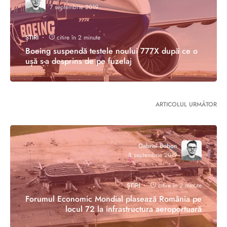
7 septembrie 2019
ȘTIRI
citire în 2 minute
Boeing suspendă testele noului 777X după ce o
ușă s-a desprins de pe fuzelaj
ARTICOLUL URMĂTOR
Gabriel Bobon
8 septembrie 2019
ȘTIRI
citire în 2 minute
Forumul Economic Mondial plasează România pe
locul 72 la infrastructura aeroportuară