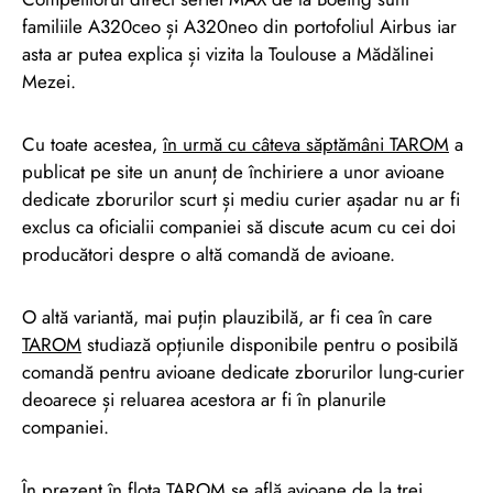
familiile A320ceo și A320neo din portofoliul Airbus iar
asta ar putea explica și vizita la Toulouse a Mădălinei
Mezei.
Cu toate acestea,
în urmă cu câteva săptămâni
TAROM
a
publicat pe site un anunț de închiriere a unor avioane
dedicate zborurilor scurt și mediu curier așadar nu ar fi
exclus ca oficialii companiei să discute acum cu cei doi
producători despre o altă comandă de avioane.
O altă variantă, mai puțin plauzibilă, ar fi cea în care
TAROM
studiază opțiunile disponibile pentru o posibilă
comandă pentru avioane dedicate zborurilor lung-curier
deoarece și reluarea acestora ar fi în planurile
companiei.
În prezent în flota
TAROM
se află avioane de la trei