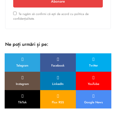
Abonare
Te rugăm să confirmi că ești de acord cu politica de
confidențialitate.
Ne poți urmări și pe:
Telegram
Facebook
Twitter
Instagram
LinkedIn
YouTube
TikTok
Flux RSS
Google News