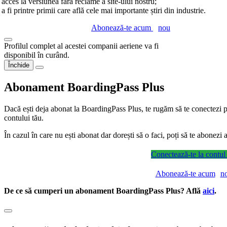
acces la versiunea fără reclame a site-ului nostru;
a fi printre primii care află cele mai importante știri din industrie.
Abonează-te acum
nou
Profilul complet al acestei companii aeriene va fi
disponibil în curând.
Închide
Abonament BoardingPass Plus
Dacă ești deja abonat la BoardingPass Plus, te rugăm să te conectezi pe
contului tău.
În cazul în care nu ești abonat dar dorești să o faci, poți să te abonez
Conectează-te la contul
Abonează-te acum
n
De ce să cumperi un abonament BoardingPass Plus? Află
aici
.