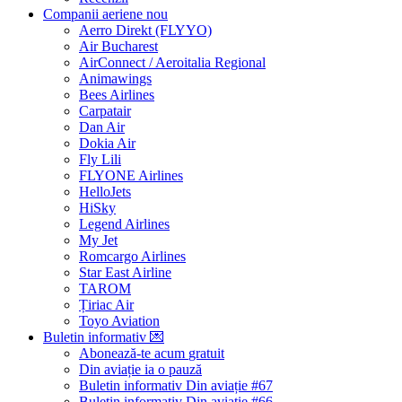
Companii aeriene
nou
Aerro Direkt (FLYYO)
Air Bucharest
AirConnect / Aeroitalia Regional
Animawings
Bees Airlines
Carpatair
Dan Air
Dokia Air
Fly Lili
FLYONE Airlines
HelloJets
HiSky
Legend Airlines
My Jet
Romcargo Airlines
Star East Airline
TAROM
Țiriac Air
Toyo Aviation
Buletin informativ
💌
Abonează-te acum
gratuit
Din aviație ia o pauză
Buletin informativ Din aviație #67
Buletin informativ Din aviație #66