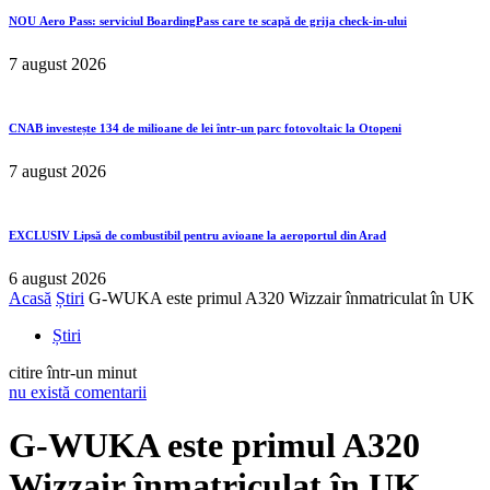
NOU
Aero Pass: serviciul BoardingPass care te scapă de grija check-in-ului
7 august 2026
CNAB investește 134 de milioane de lei într-un parc fotovoltaic la Otopeni
7 august 2026
EXCLUSIV
Lipsă de combustibil pentru avioane la aeroportul din Arad
6 august 2026
Acasă
Știri
G-WUKA este primul A320 Wizzair înmatriculat în UK
Știri
citire într-un minut
nu există comentarii
G-WUKA este primul A320
Wizzair înmatriculat în UK