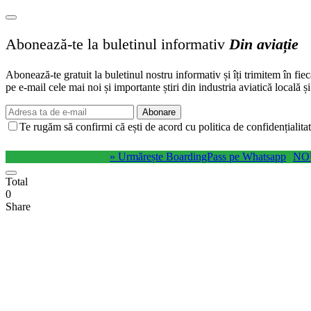
Abonează-te la buletinul informativ
Din aviație
Abonează-te gratuit la buletinul nostru informativ și îți trimitem în fie
pe e-mail cele mai noi și importante știri din industria aviatică locală ș
Abonare
Te rugăm să confirmi că ești de acord cu politica de confidențialitat
» Urmărește BoardingPass pe Whatsapp
NO
Total
0
Share