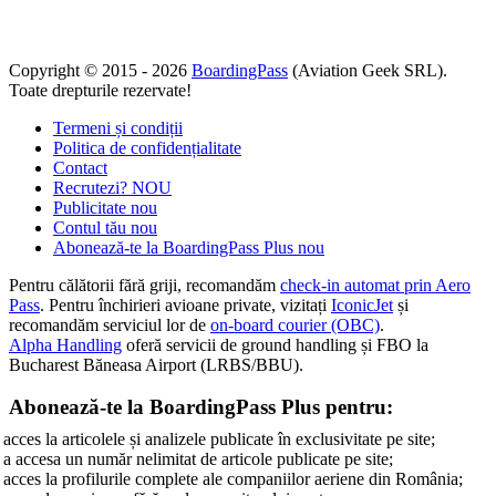
Copyright © 2015 - 2026
BoardingPass
(Aviation Geek SRL).
Toate drepturile rezervate!
Termeni și condiții
Politica de confidențialitate
Contact
Recrutezi?
NOU
Publicitate
nou
Contul tău
nou
Abonează-te la BoardingPass Plus
nou
Pentru călătorii fără griji, recomandăm
check-in automat prin Aero
Pass
. Pentru închirieri avioane private, vizitați
IconicJet
și
recomandăm serviciul lor de
on-board courier (OBC)
.
Alpha Handling
oferă servicii de ground handling și FBO la
Bucharest Băneasa Airport (LRBS/BBU).
Abonează-te la BoardingPass Plus pentru:
acces la articolele și analizele publicate în exclusivitate pe site;
a accesa un număr nelimitat de articole publicate pe site;
acces la profilurile complete ale companiilor aeriene din România;