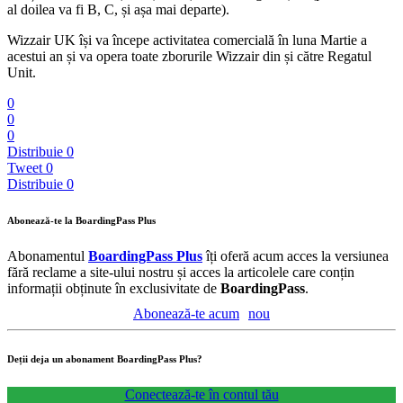
al doilea va fi B, C, și așa mai departe).
Wizzair UK își va începe activitatea comercială în luna Martie a
acestui an și va opera toate zborurile Wizzair din și către Regatul
Unit.
0
0
0
Distribuie
0
Tweet
0
Distribuie
0
Abonează-te la BoardingPass Plus
Abonamentul
BoardingPass Plus
îți oferă acum acces la versiunea
fără reclame a site-ului nostru și acces la articolele care conțin
informații obținute în exclusivitate de
BoardingPass
.
Abonează-te acum
nou
Deții deja un abonament BoardingPass Plus?
Conectează-te în contul tău