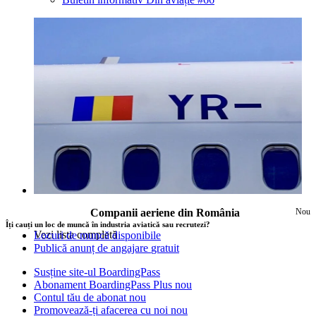
Companii aeriene din România
Nou
Îți cauți un loc de muncă în industria aviatică sau recrutezi?
Vezi lista completă
Locuri de muncă disponibile
Publică anunț de angajare
gratuit
Susține site-ul BoardingPass
Abonament BoardingPass Plus
nou
Contul tău de abonat
nou
Promovează-ți afacerea cu noi
nou