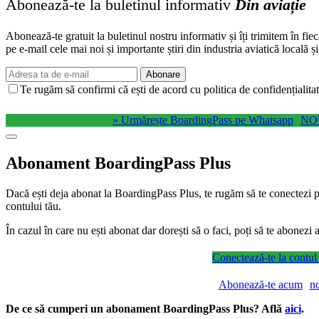
Abonează-te la buletinul informativ
Din aviație
Abonează-te gratuit la buletinul nostru informativ și îți trimitem în fie
pe e-mail cele mai noi și importante știri din industria aviatică locală ș
Abonare
Te rugăm să confirmi că ești de acord cu politica de confidențialitat
» Urmărește BoardingPass pe Whatsapp
NO
Abonament BoardingPass Plus
Dacă ești deja abonat la BoardingPass Plus, te rugăm să te conectezi pe
contului tău.
În cazul în care nu ești abonat dar dorești să o faci, poți să te abonez
Conectează-te la contul
Abonează-te acum
n
De ce să cumperi un abonament BoardingPass Plus? Află
aici
.