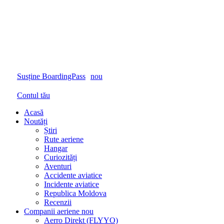
Susține BoardingPass
nou
Contul tău
Acasă
Noutăți
Știri
Rute aeriene
Hangar
Curiozități
Aventuri
Accidente aviatice
Incidente aviatice
Republica Moldova
Recenzii
Companii aeriene
nou
Aerro Direkt (FLYYO)