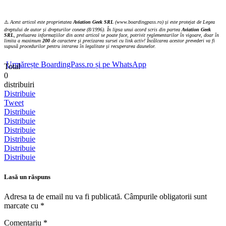
⚠️
Acest articol este proprietatea
Aviation Geek SRL
(www.boardingpass.ro) și este protejat de Legea
dreptului de autor și drepturilor conexe (8/1996). În lipsa unui acord scris din partea
Aviation Geek
SRL
, preluarea informațiilor din acest articol se poate face, potrivit reglementarilor în vigoare, doar în
limita a maximum
200
de caractere și precizarea sursei cu link activ! Încălcarea acestor prevederi va fi
supusă procedurilor pentru intrarea în legalitate și recuperarea daunelor.
Urmărește BoardingPass.ro și pe WhatsApp
Total
0
distribuiri
Distribuie
Tweet
Distribuie
Distribuie
Distribuie
Distribuie
Distribuie
Distribuie
Lasă un răspuns
Adresa ta de email nu va fi publicată.
Câmpurile obligatorii sunt
marcate cu
*
Comentariu
*