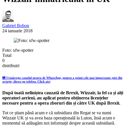
Gabriel Bobon
24 ianuarie 2018
Foto: xfw-spotter
Total
0
distribuiri
🆕 Urmărește canalul nostru de WhatsApp, pentru a primi cele mai importante știri din
aviație, direct pe telefon. Click aici
După toată neliniștea cauzată de Brexit, Wizzair, la fel ca și alți
operatori aerieni, au aplicat pentru obținerea licențelor
necesare pentru a opera zboruri din și către UK după Brexit.
Tot ce știam până acum e că subsidiara din Regat se va numi
Wizzair UK și va avea baza operațională la Luton, însă acum e
momentul să adăugăm noi informații despre această subsidiară.