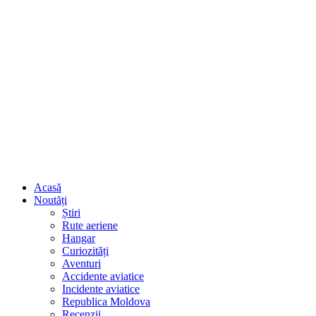
Acasă
Noutăți
Știri
Rute aeriene
Hangar
Curiozități
Aventuri
Accidente aviatice
Incidente aviatice
Republica Moldova
Recenzii