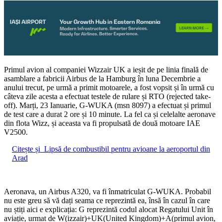
Primul avion al companiei Wizzair UK a ieșit de pe linia finală de
asamblare a fabricii Airbus de la Hamburg în luna Decembrie a
anului trecut, pe urmă a primit motoarele, a fost vopsit și în urmă cu
câteva zile acesta a efectuat testele de rulare și RTO (rejected take-
off). Marți, 23 Ianuarie, G-WUKA (msn 8097) a efectuat și primul
de test care a durat 2 ore și 10 minute. La fel ca și celelalte aeronave
din flota Wizz, și aceasta va fi propulsată de două motoare IAE
V2500.
Citește și
Lipsă de combustibil pentru avioane la aeroportul din
Arad
Aeronava, un Airbus A320, va fi înmatriculat G-WUKA. Probabil
nu este greu să vă dați seama ce reprezintă ea, însă în cazul în care
nu știți aici e explicația: G reprezintă codul alocat Regatului Unit în
aviație, urmat de W(izzair)+UK(United Kingdom)+A(primul avion,