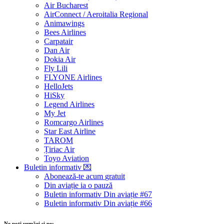
Air Bucharest
AirConnect / Aeroitalia Regional
Animawings
Bees Airlines
Carpatair
Dan Air
Dokia Air
Fly Lili
FLYONE Airlines
HelloJets
HiSky
Legend Airlines
My Jet
Romcargo Airlines
Star East Airline
TAROM
Țiriac Air
Toyo Aviation
Buletin informativ
💌
Abonează-te acum
gratuit
Din aviație ia o pauză
Buletin informativ Din aviație #67
Buletin informativ Din aviație #66
Ne poți urmări și pe: