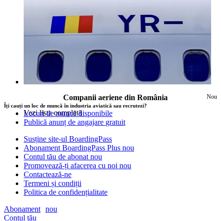
Companii aeriene din România
Nou
Îți cauți un loc de muncă în industria aviatică sau recrutezi?
Vezi lista completă
Locuri de muncă disponibile
Publică anunț de angajare
gratuit
Susține site-ul BoardingPass
Abonament BoardingPass Plus
nou
Contul tău de abonat
nou
Promovează-ți afacerea cu noi
nou
Contactează-ne
Termeni și condiții
Politica de confidențialitate
Abonament
nou
Contul tău