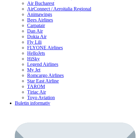
Air Bucharest
AirConnect / Aeroitalia Regional
Animawings
Bees Airlines
Carpatair
Dan Air
Dokia Air
Fly Lili
FLYONE Airlines
HelloJets
HiSky
Legend Airlines
My Jet
Romcargo Airlines
Star East Airline
TAROM
Țiriac Air
Toyo Aviation
Buletin informativ