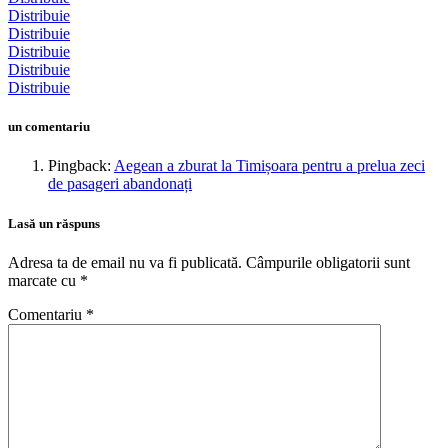
Distribuie
Distribuie
Distribuie
Distribuie
Distribuie
un comentariu
Pingback:
Aegean a zburat la Timișoara pentru a prelua zeci
de pasageri abandonați
Lasă un răspuns
Adresa ta de email nu va fi publicată.
Câmpurile obligatorii sunt
marcate cu
*
Comentariu
*