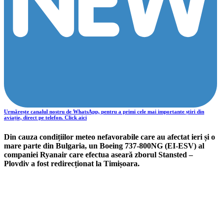
Urmărește canalul nostru de WhatsApp, pentru a primi cele mai importante știri din
aviație, direct pe telefon. Click aici
Din cauza condițiilor meteo nefavorabile care au afectat ieri și o
mare parte din Bulgaria, un Boeing 737-800NG (EI-ESV) al
companiei Ryanair care efectua aseară zborul Stansted –
Plovdiv a fost redirecționat la Timișoara.