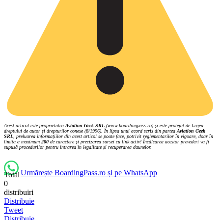
Acest articol este proprietatea
Aviation Geek SRL
(www.boardingpass.ro) și este protejat de Legea
dreptului de autor și drepturilor conexe (8/1996). În lipsa unui acord scris din partea
Aviation Geek
SRL
, preluarea informațiilor din acest articol se poate face, potrivit reglementarilor în vigoare, doar în
limita a maximum
200
de caractere și precizarea sursei cu link activ! Încălcarea acestor prevederi va fi
supusă procedurilor pentru intrarea în legalitate și recuperarea daunelor.
Urmărește BoardingPass.ro și pe WhatsApp
Total
0
distribuiri
Distribuie
Tweet
Distribuie