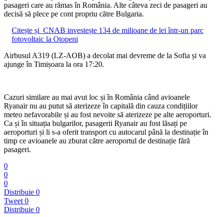
pasageri care au rămas în România. Alte câteva zeci de pasageri au
decisă să plece pe cont propriu către Bulgaria.
Citește și
CNAB investește 134 de milioane de lei într-un parc
fotovoltaic la Otopeni
Airbusul A319 (LZ-AOB) a decolat mai devreme de la Sofia și va
ajunge în Timișoara la ora 17:20.
Cazuri similare au mai avut loc și în România când avioanele
Ryanair nu au putut să aterizeze în capitală din cauza condițiilor
meteo nefavorabile și au fost nevoite să aterizeze pe alte aeroporturi.
Ca și în situația bulgarilor, pasagerii Ryanair au fost lăsați pe
aeroporturi și li s-a oferit transport cu autocarul până la destinație în
timp ce avioanele au zburat către aeroportul de destinație fără
pasageri.
0
0
0
Distribuie
0
Tweet
0
Distribuie
0