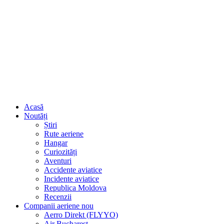
Acasă
Noutăți
Știri
Rute aeriene
Hangar
Curiozități
Aventuri
Accidente aviatice
Incidente aviatice
Republica Moldova
Recenzii
Companii aeriene
nou
Aerro Direkt (FLYYO)
Air Bucharest