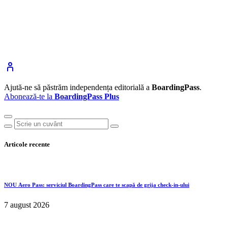
Ajută-ne să păstrăm independența editorială a
BoardingPass
.
Abonează-te la
BoardingPass Plus
Articole recente
NOU
Aero Pass: serviciul BoardingPass care te scapă de grija check-in-ului
7 august 2026