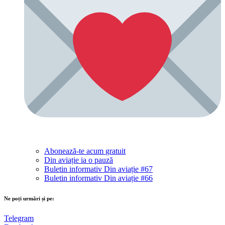
Abonează-te acum
gratuit
Din aviație ia o pauză
Buletin informativ Din aviație #67
Buletin informativ Din aviație #66
Ne poți urmări și pe:
Telegram