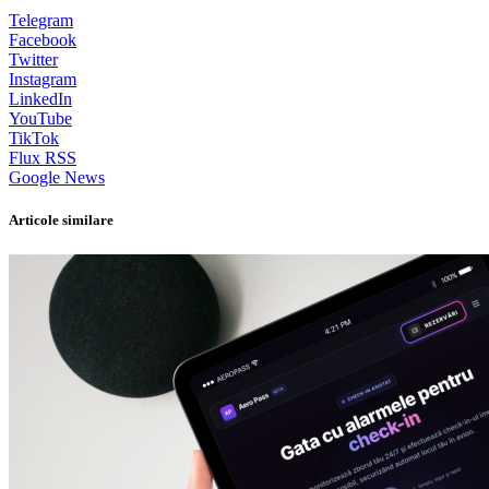
Telegram
Facebook
Twitter
Instagram
LinkedIn
YouTube
TikTok
Flux RSS
Google News
Articole similare