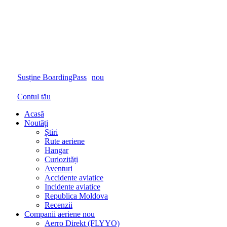
Susține BoardingPass
nou
Contul tău
Acasă
Noutăți
Știri
Rute aeriene
Hangar
Curiozități
Aventuri
Accidente aviatice
Incidente aviatice
Republica Moldova
Recenzii
Companii aeriene
nou
Aerro Direkt (FLYYO)