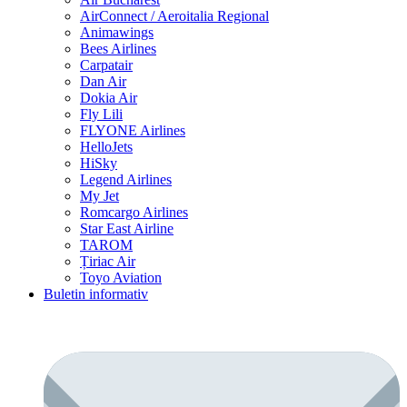
AirConnect / Aeroitalia Regional
Animawings
Bees Airlines
Carpatair
Dan Air
Dokia Air
Fly Lili
FLYONE Airlines
HelloJets
HiSky
Legend Airlines
My Jet
Romcargo Airlines
Star East Airline
TAROM
Țiriac Air
Toyo Aviation
Buletin informativ