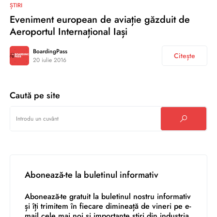
0
ȘTIRI
Eveniment european de aviație găzduit de
Aeroportul Internațional Iași
BoardingPass
Citește
20 iulie 2016
Caută pe site
Abonează-te la buletinul informativ
Abonează-te gratuit la buletinul nostru informativ
și îți trimitem în fiecare dimineață de vineri pe e-
mail cele mai noi și importante știri din industria