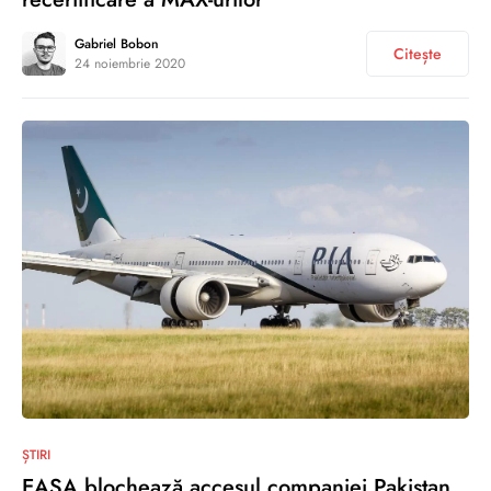
Gabriel Bobon
Citește
24 noiembrie 2020
0
ȘTIRI
EASA blochează accesul companiei Pakistan