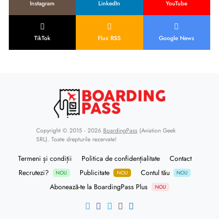
Instagram
LinkedIn
YouTube
TikTok
Flux RSS
Google News
Copyright © 2015 - 2026
BoardingPass
(Aviation Geek
SRL). Toate drepturile rezervate!
Termeni și condiții
Politica de confidențialitate
Contact
Recrutezi?
Publicitate
Contul tău
NOU
NOU
NOU
Abonează-te la BoardingPass Plus
NOU