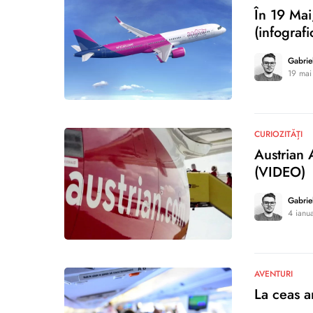
În 19 Mai
(infografi
Gabrie
19 mai
0
CURIOZITĂȚI
Austrian 
(VIDEO)
Gabrie
4 ianu
0
AVENTURI
La ceas a