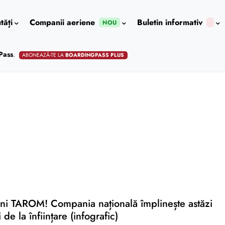
tăți
Companii aeriene
Buletin informativ
NOU
Pass
.
ABONEAZĂ-TE LA
BOARDINGPASS PLUS
ani TAROM! Compania națională împlinește astăzi
de la înființare (infografic)