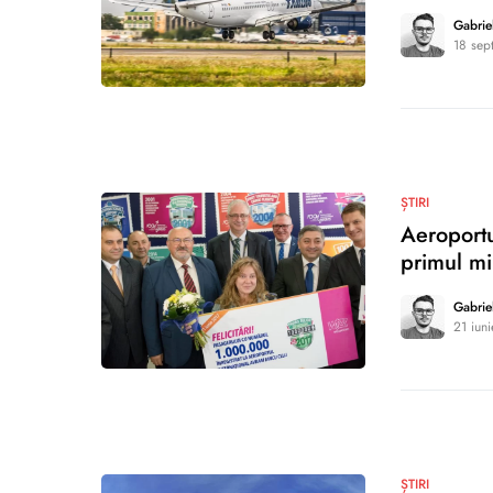
Gabrie
18 sep
0
ȘTIRI
Aeroportu
primul mi
Gabrie
21 iun
0
ȘTIRI