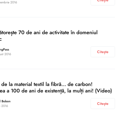
Citește
tembrie 2016
torește 70 de ani de activitate în domeniul
c
ngPass
Citește
ust 2016
de la material textil la fibră… de carbon!
ea a 100 de ani de existență, la mulți ani! (Video)
l Bobon
Citește
ie 2016