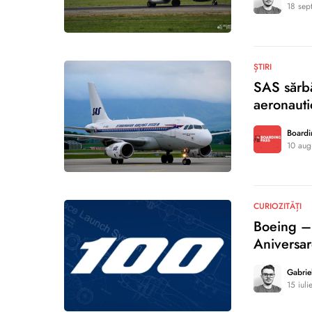
18 sep
0
ȘTIRI
SAS sărbă
aeronauti
Boardi
10 aug
0
CURIOZITĂȚI
Boeing – 
Aniversar
Gabrie
15 iul