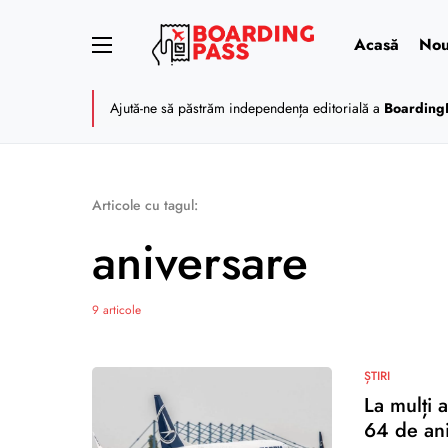
Acasă
Nou
Ajută-ne să păstrăm independența editorială a
Boarding
Articole cu tagul:
aniversare
9 articole
ȘTIRI
La mulți 
64 de ani 