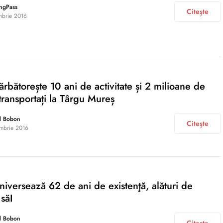
ngPass
Citește
mbrie 2016
ărbătorește 10 ani de activitate și 2 milioane de
transportați la Târgu Mureș
l Bobon
Citește
mbrie 2016
versează 62 de ani de existenţă, alături de
 săI
l Bobon