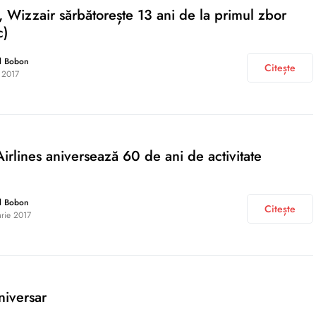
, Wizzair sărbătorește 13 ani de la primul zbor
c)
l Bobon
Citește
 2017
Airlines aniversează 60 de ani de activitate
l Bobon
Citește
arie 2017
niversar