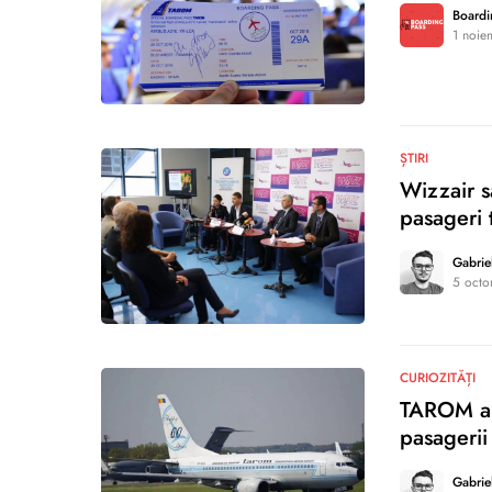
Boardi
1 noie
0
ȘTIRI
Wizzair s
pasageri 
Gabrie
5 octo
0
CURIOZITĂȚI
TAROM ani
pasagerii
Gabrie