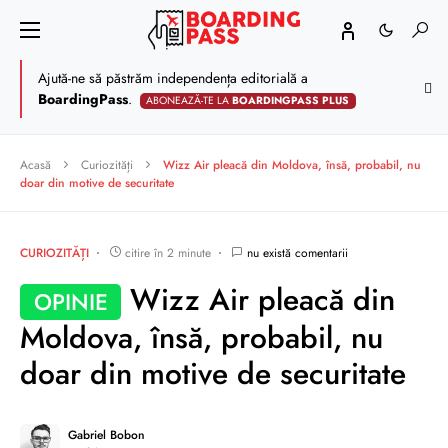
Ajută-ne să păstrăm independența editorială a
BoardingPass
.
ABONEAZĂ-TE LA
BOARDINGPASS PLUS
Acasă
Curiozități
Wizz Air pleacă din Moldova, însă, probabil, nu
doar din motive de securitate
CURIOZITĂȚI
citire în 2 minute
nu există comentarii
Wizz Air pleacă din
OPINIE
Moldova, însă, probabil, nu
doar din motive de securitate
Gabriel Bobon