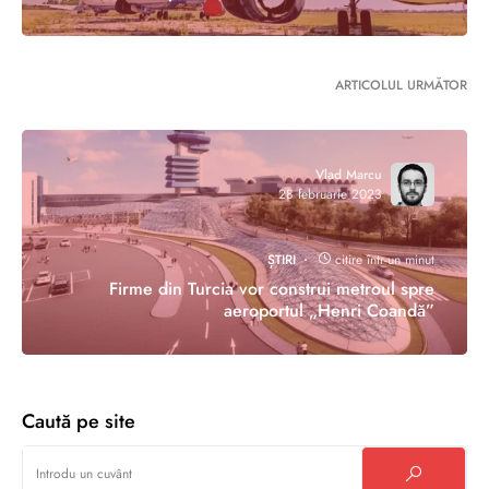
ARTICOLUL URMĂTOR
Vlad Marcu
28 februarie 2023
ȘTIRI
citire într-un minut
Firme din Turcia vor construi metroul spre
aeroportul „Henri Coandă”
Caută pe site