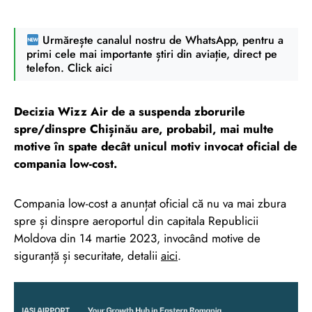
Urmărește canalul nostru de WhatsApp, pentru a
primi cele mai importante știri din aviație, direct pe
telefon. Click aici
Decizia Wizz Air de a suspenda zborurile
spre/dinspre Chișinău are, probabil, mai multe
motive în spate decât unicul motiv invocat oficial de
compania low-cost.
Compania low-cost a anunțat oficial că nu va mai zbura
spre și dinspre aeroportul din capitala Republicii
Moldova din 14 martie 2023, invocând motive de
siguranță și securitate, detalii
aici
.