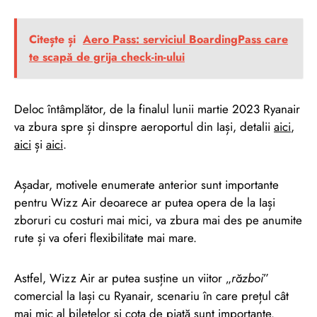
Citește și
Aero Pass: serviciul BoardingPass care
te scapă de grija check-in-ului
Deloc întâmplător, de la finalul lunii martie 2023 Ryanair
va zbura spre și dinspre aeroportul din Iași, detalii
aici
,
aici
și
aici
.
Așadar, motivele enumerate anterior sunt importante
pentru Wizz Air deoarece ar putea opera de la Iași
zboruri cu costuri mai mici, va zbura mai des pe anumite
rute și va oferi flexibilitate mai mare.
Astfel, Wizz Air ar putea susține un viitor „
război
”
comercial la Iași cu Ryanair, scenariu în care prețul cât
mai mic al biletelor și cota de piață sunt importante.