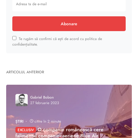
Abonare
Te rugăm să confirmi că ești de acord cu politica de
confidențialitate.
ARTICOLUL ANTERIOR
Gabriel Bobon
27 februarie 2023
ȘTIRI
citire în 2 minute
O companie românească cere
EXCLUSIV
falimentul companiei aeriene Blue Air