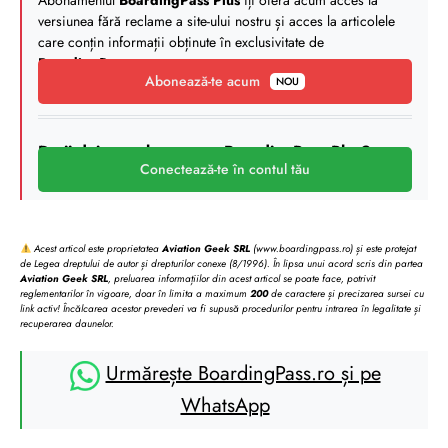
Abonamentul
BoardingPass Plus
îți oferă acum acces la
versiunea fără reclame a site-ului nostru și acces la articolele
care conțin informații obținute în exclusivitate de
BoardingPass
.
Abonează-te acum
NOU
Deții deja un abonament BoardingPass Plus?
Conectează-te în contul tău
Acest articol este proprietatea
Aviation Geek SRL
(www.boardingpass.ro) și este protejat
de Legea dreptului de autor și drepturilor conexe (8/1996). În lipsa unui acord scris din partea
Aviation Geek SRL
, preluarea informațiilor din acest articol se poate face, potrivit
reglementarilor în vigoare, doar în limita a maximum
200
de caractere și precizarea sursei cu
link activ! Încălcarea acestor prevederi va fi supusă procedurilor pentru intrarea în legalitate și
recuperarea daunelor.
Urmărește BoardingPass.ro și pe
WhatsApp