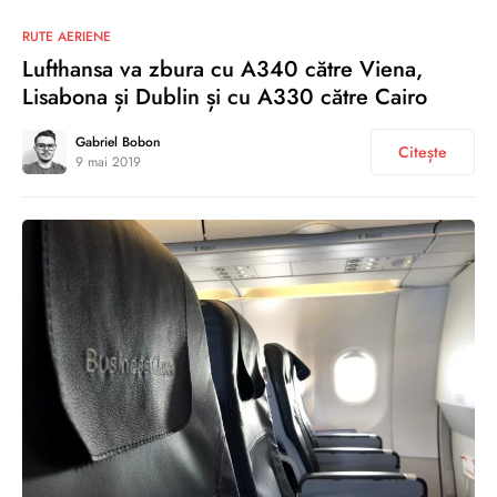
0
RUTE AERIENE
Lufthansa va zbura cu A340 către Viena,
Lisabona și Dublin și cu A330 către Cairo
Gabriel Bobon
Citește
9 mai 2019