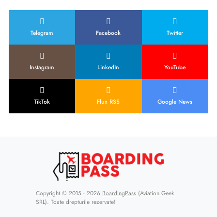
Telegram
Facebook
Twitter
Instagram
LinkedIn
YouTube
TikTok
Flux RSS
Google News
Copyright © 2015 - 2026
BoardingPass
(Aviation Geek
SRL). Toate drepturile rezervate!