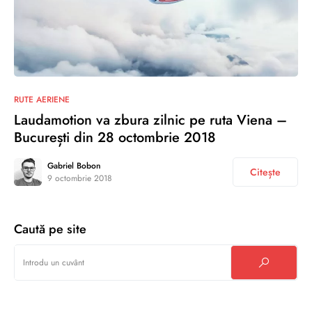
3
RUTE AERIENE
Laudamotion va zbura zilnic pe ruta Viena –
București din 28 octombrie 2018
Gabriel Bobon
Citește
9 octombrie 2018
Caută pe site